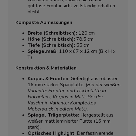
grifflose Frontansicht vollständig erhalten
bleibt.
Kompakte Abmessungen
Breite (Schreibtisch):
120 cm
Höhe (Schreibtisch):
78,5 cm
Tiefe (Schreibtisch):
55 cm
Spiegelmaß:
110 x 67 x 12 cm (B x H x
T)
Konstruktion & Materialien
Korpus & Fronten:
Gefertigt aus robuster,
16 mm starker Spanplatte.
(Bei der weißen
Variante: Fronten und Tischplatte in
Hochglanz, Korpus in Matt. Bei der
Kaschmir-Variante: Komplettes
Möbelstück in edlem Matt).
Spiegel-Trägerplatte:
Hergestellt aus
weißer, matt laminierter Platte (16 mm
stark).
Optisches Highlight:
Der faszinierende