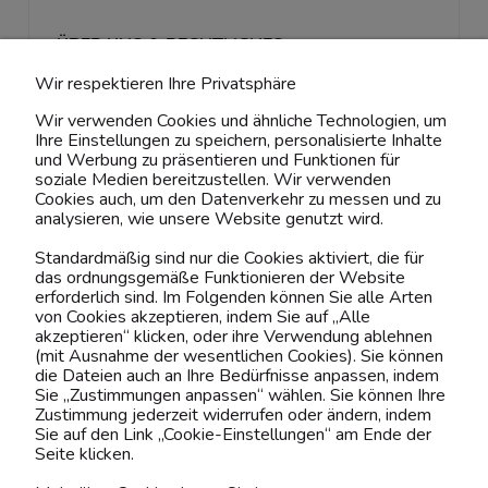
ÜBER UNS & RECHTLICHES
Wir respektieren Ihre Privatsphäre
MEIN ACCOUNT
Wir verwenden Cookies und ähnliche Technologien, um
Ihre Einstellungen zu speichern, personalisierte Inhalte
BELIEBTE KATEGORIEN
und Werbung zu präsentieren und Funktionen für
soziale Medien bereitzustellen. Wir verwenden
Cookies auch, um den Datenverkehr zu messen und zu
analysieren, wie unsere Website genutzt wird.
Kontaktiere uns!
Standardmäßig sind nur die Cookies aktiviert, die für
das ordnungsgemäße Funktionieren der Website
0151 12200811
erforderlich sind. Im Folgenden können Sie alle Arten
von Cookies akzeptieren, indem Sie auf „Alle
shop@yourhouse24.eu
akzeptieren“ klicken, oder ihre Verwendung ablehnen
(mit Ausnahme der wesentlichen Cookies). Sie können
Mo. - Fr. 07:00-15:00
die Dateien auch an Ihre Bedürfnisse anpassen, indem
Sie „Zustimmungen anpassen“ wählen. Sie können Ihre
Zustimmung jederzeit widerrufen oder ändern, indem
Sie auf den Link „Cookie-Einstellungen“ am Ende der
Seite klicken.
4.6
Basierend auf
373
Bewertungen
von jeher