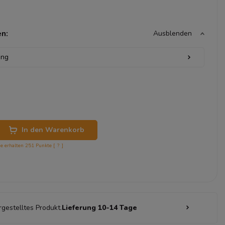
n:
Ausblenden
In den Warenkorb
ie erhalten
251
Punkte [
?
]
rgestelltes Produkt.
Lieferung 10-14 Tage