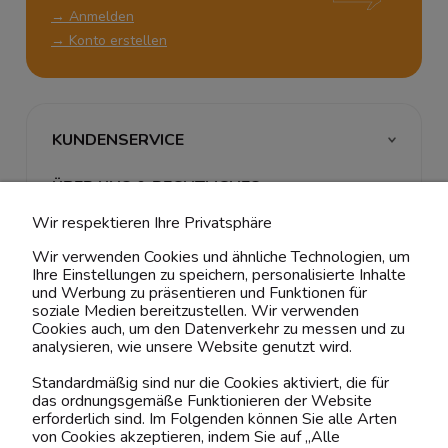
→ Anmelden
→ Konto erstellen
KUNDENSERVICE
ÜBER UNS & RECHTLICHES
Wir respektieren Ihre Privatsphäre
MEIN ACCOUNT
Wir verwenden Cookies und ähnliche Technologien, um
Ihre Einstellungen zu speichern, personalisierte Inhalte
BELIEBTE KATEGORIEN
und Werbung zu präsentieren und Funktionen für
soziale Medien bereitzustellen. Wir verwenden
Cookies auch, um den Datenverkehr zu messen und zu
analysieren, wie unsere Website genutzt wird.
Kontaktiere uns!
Standardmäßig sind nur die Cookies aktiviert, die für
das ordnungsgemäße Funktionieren der Website
0151 12200811
erforderlich sind. Im Folgenden können Sie alle Arten
von Cookies akzeptieren, indem Sie auf „Alle
shop@yourhouse24.eu