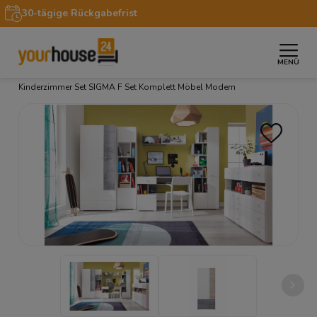
30-tägige Rückgabefrist
MENÜ
»
»
»
Startseite
Möbel
Möbelsets
Jugendzimmer
Kinderzimmer Set SIGMA F Set Komplett Möbel Modern