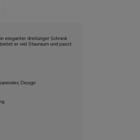
ein eleganter dreitüriger Schrank
ietet er viel Stauraum und passt
zsparendes Design
ng