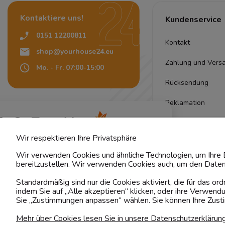
Kontaktiere uns!
Kundenservice
0151 12200811
Kontakt
shop@yourhouse24.eu
Zahlung und Vers
Mo. - Fr. 07:00-15:00
Rücksendung
Reklamation
4.6
Pflegehinweise
Basierend auf
373
Bewertungen
von jeher
Wir respektieren Ihre Privatsphäre
Stoffmuster
Wir verwenden Cookies und ähnliche Technologien, um Ihre E
Lieferung
bereitzustellen. Wir verwenden Cookies auch, um den Daten
Standardmäßig sind nur die Cookies aktiviert, die für das o
Qualität
indem Sie auf „Alle akzeptieren“ klicken, oder ihre Verwen
Sie „Zustimmungen anpassen“ wählen. Sie können Ihre Zustim
Garantie
Mehr über Cookies lesen Sie in unsere Datenschutzerklärun