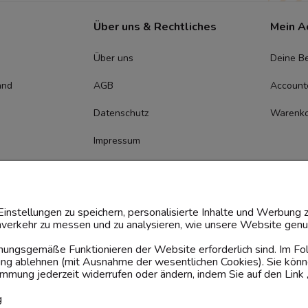
Über uns & Rechtliches
Mein A
Über uns
Deine Be
and
AGB
Account
Datenschutz
Warenk
Impressum
Cookie-
Zustimmungsmanagement
instellungen zu speichern, personalisierte Inhalte und Werbung z
verkehr zu messen und zu analysieren, wie unsere Website genut
rdnungsgemäße Funktionieren der Website erforderlich sind. Im F
dung ablehnen (mit Ausnahme der wesentlichen Cookies). Sie könn
mung jederzeit widerrufen oder ändern, indem Sie auf den Link 
g