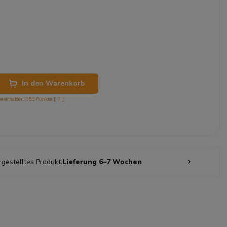
In den Warenkorb
ie erhalten
151
Punkte [
?
]
rgestelltes Produkt.
Lieferung 6–7 Wochen