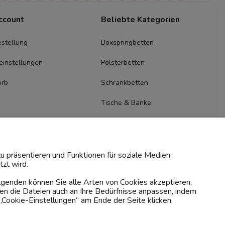
ccount
Beliebte Kategorien
stellung
Boxspringbetten
einstellungen
Polsterbetten
orb
Schrankbetten
Tische & Bänke
Kommoden & Sideboards
TV-Schränke
u präsentieren und Funktionen für soziale Medien
zt wird.
olgenden können Sie alle Arten von Cookies akzeptieren,
en die Dateien auch an Ihre Bedürfnisse anpassen, indem
„Cookie-Einstellungen“ am Ende der Seite klicken.