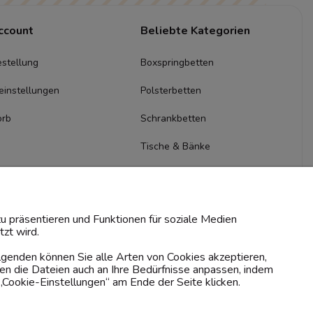
ccount
Beliebte Kategorien
stellung
Boxspringbetten
einstellungen
Polsterbetten
orb
Schrankbetten
Tische & Bänke
Kommoden & Sideboards
TV-Schränke
u präsentieren und Funktionen für soziale Medien
zt wird.
olgenden können Sie alle Arten von Cookies akzeptieren,
en die Dateien auch an Ihre Bedürfnisse anpassen, indem
„Cookie-Einstellungen“ am Ende der Seite klicken.