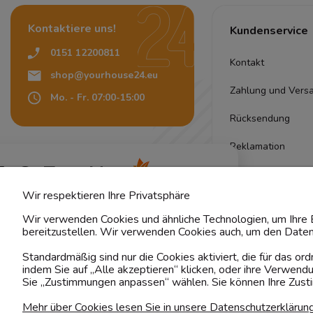
Kontaktiere uns!
Kundenservice
0151 12200811
Kontakt
shop@yourhouse24.eu
Zahlung und Vers
Mo. - Fr. 07:00-15:00
Rücksendung
Reklamation
4.6
Pflegehinweise
Basierend auf
374
Bewertungen
von jeher
Wir respektieren Ihre Privatsphäre
Stoffmuster
Wir verwenden Cookies und ähnliche Technologien, um Ihre E
Lieferung
bereitzustellen. Wir verwenden Cookies auch, um den Daten
Standardmäßig sind nur die Cookies aktiviert, die für das o
Qualität
indem Sie auf „Alle akzeptieren“ klicken, oder ihre Verwen
Sie „Zustimmungen anpassen“ wählen. Sie können Ihre Zustim
Garantie
Mehr über Cookies lesen Sie in unsere Datenschutzerklärun