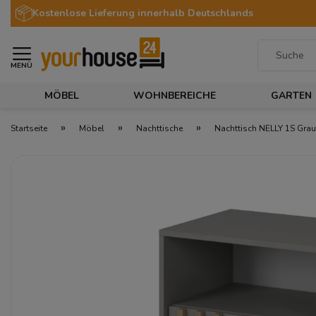
Kostenlose Lieferung innerhalb Deutschlands
MENÜ
MÖBEL
WOHNBEREICHE
GARTEN
»
»
»
Startseite
Möbel
Nachttische
Nachttisch NELLY 1S Grau