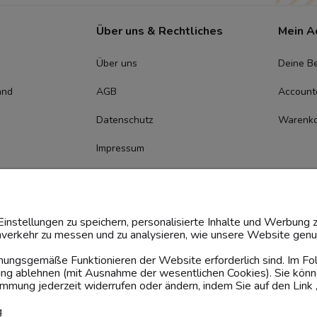
Über uns & Rechtliches
Mein A
Über uns
Deine Be
and
AGB
Account
Datenschutz
Warenk
Impressum
Cookie-
Zustimmungsmanagement
instellungen zu speichern, personalisierte Inhalte und Werbung z
verkehr zu messen und zu analysieren, wie unsere Website genut
rdnungsgemäße Funktionieren der Website erforderlich sind. Im F
dung ablehnen (mit Ausnahme der wesentlichen Cookies). Sie könn
mung jederzeit widerrufen oder ändern, indem Sie auf den Link 
g