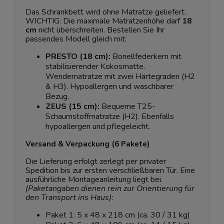
Das Schrankbett wird ohne Matratze geliefert.
WICHTIG: Die maximale Matratzenhöhe darf
18
cm
nicht überschreiten. Bestellen Sie Ihr
passendes Modell gleich mit:
PRESTO (18 cm):
Bonellfederkern mit
stabilisierender Kokosmatte.
Wendematratze mit zwei Härtegraden (H2
& H3). Hypoallergen und waschbarer
Bezug.
ZEUS (15 cm):
Bequeme T25-
Schaumstoffmatratze (H2). Ebenfalls
hypoallergen und pflegeleicht.
Versand & Verpackung (6 Pakete)
Die Lieferung erfolgt zerlegt per privater
Spedition bis zur ersten verschließbaren Tür. Eine
ausführliche Montageanleitung liegt bei.
(Paketangaben dienen rein zur Orientierung für
den Transport ins Haus):
Paket 1: 5 x 48 x 218 cm (ca. 30 / 31 kg)