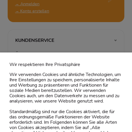
→ Anmelden
→ Konto erstellen
KUNDENSERVICE
ÜBER UNS & RECHTLICHES
Wir respektieren Ihre Privatsphäre
MEIN ACCOUNT
Wir verwenden Cookies und ähnliche Technologien, um
Ihre Einstellungen zu speichern, personalisierte Inhalte
BELIEBTE KATEGORIEN
und Werbung zu präsentieren und Funktionen für
soziale Medien bereitzustellen. Wir verwenden
Cookies auch, um den Datenverkehr zu messen und zu
analysieren, wie unsere Website genutzt wird.
Kontaktiere uns!
Standardmäßig sind nur die Cookies aktiviert, die für
das ordnungsgemäße Funktionieren der Website
0151 12200811
erforderlich sind. Im Folgenden können Sie alle Arten
von Cookies akzeptieren, indem Sie auf „Alle
shop@yourhouse24.eu