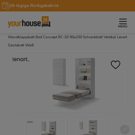
30-tägige Rückgabefrist
MENÜ
»
»
»
Startseite
Möbel
Schrankbetten LENART
Wandklappbett Bed Concept BC-03 90x200 Schrankbett Vertikal Lenart
Gästebett Weiß