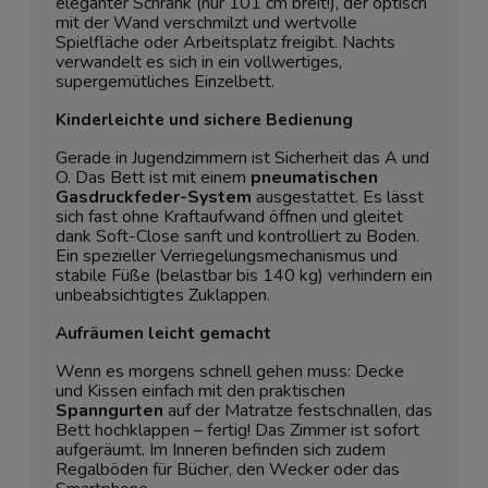
eleganter Schrank (nur 101 cm breit!), der optisch
mit der Wand verschmilzt und wertvolle
Spielfläche oder Arbeitsplatz freigibt. Nachts
verwandelt es sich in ein vollwertiges,
supergemütliches Einzelbett.
Kinderleichte und sichere Bedienung
Gerade in Jugendzimmern ist Sicherheit das A und
O. Das Bett ist mit einem
pneumatischen
Gasdruckfeder-System
ausgestattet. Es lässt
sich fast ohne Kraftaufwand öffnen und gleitet
dank Soft-Close sanft und kontrolliert zu Boden.
Ein spezieller Verriegelungsmechanismus und
stabile Füße (belastbar bis 140 kg) verhindern ein
unbeabsichtigtes Zuklappen.
Aufräumen leicht gemacht
Wenn es morgens schnell gehen muss: Decke
und Kissen einfach mit den praktischen
Spanngurten
auf der Matratze festschnallen, das
Bett hochklappen – fertig! Das Zimmer ist sofort
aufgeräumt. Im Inneren befinden sich zudem
Regalböden für Bücher, den Wecker oder das