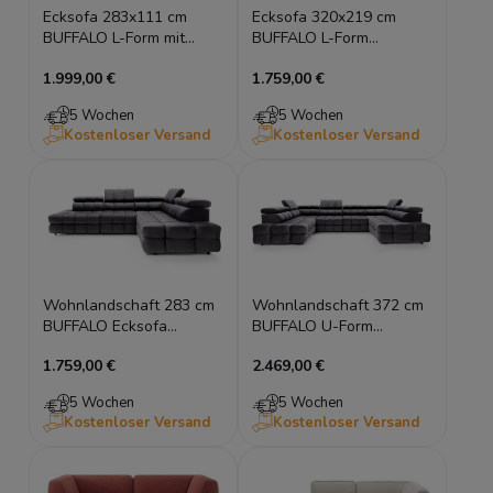
Ecksofa 283x111 cm
Ecksofa 320x219 cm
BUFFALO L-Form mit
BUFFALO L-Form
Schlaffunktion &
Modulares Sofa mit
1.999,00 €
1.759,00 €
Bettkasten
verstellbaren
Kopfstützen
5 Wochen
5 Wochen
Kostenloser Versand
Kostenloser Versand
Wohnlandschaft 283 cm
Wohnlandschaft 372 cm
BUFFALO Ecksofa
BUFFALO U-Form
Modulares Sofa mit
Modulares Sofa mit
1.759,00 €
2.469,00 €
verstellbaren
verstellbaren
Kopfstützen
Kopfstützen
5 Wochen
5 Wochen
Kostenloser Versand
Kostenloser Versand