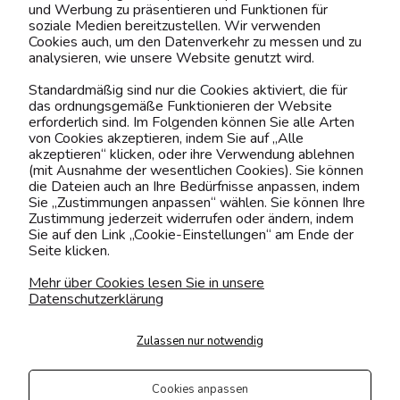
und Werbung zu präsentieren und Funktionen für
soziale Medien bereitzustellen. Wir verwenden
Cookies auch, um den Datenverkehr zu messen und zu
analysieren, wie unsere Website genutzt wird.
Kontaktiere uns!
Standardmäßig sind nur die Cookies aktiviert, die für
das ordnungsgemäße Funktionieren der Website
0151 12200811
erforderlich sind. Im Folgenden können Sie alle Arten
von Cookies akzeptieren, indem Sie auf „Alle
shop@yourhouse24.eu
akzeptieren“ klicken, oder ihre Verwendung ablehnen
(mit Ausnahme der wesentlichen Cookies). Sie können
Mo. - Fr. 07:00-15:00
die Dateien auch an Ihre Bedürfnisse anpassen, indem
Sie „Zustimmungen anpassen“ wählen. Sie können Ihre
Zustimmung jederzeit widerrufen oder ändern, indem
Sie auf den Link „Cookie-Einstellungen“ am Ende der
Seite klicken.
4.6
Basierend auf
373
Bewertungen
von jeher
Mehr über Cookies lesen Sie in unsere
Datenschutzerklärung
Folge uns
Zulassen nur notwendig
Transportarten
Der Versand erfolgt per
Cookies anpassen
private Spedition