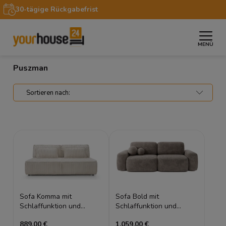
30-tägige Rückgabefrist
MENÜ
»
Startseite
Puszman
Puszman
Sofa Komma mit
Sofa Bold mit
Schlaffunktion und
Schlaffunktion und
Bettkasten
Bettkasten
889,00 €
1.059,00 €