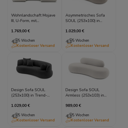
Wohnlandschaft Mojave
Asymmetrisches Sofa
III, U-Form, mit
SOUL (253x100) in
Schlaffunktion
Trend-Bouclé, 1
1.769,00 €
1.029,00 €
Armlehne
5 Wochen
5 Wochen
Kostenloser Versand
Kostenloser Versand
Design Sofa SOUL
Design Sofa SOUL
(253x100) in Trend-
Armless (253x103) in
Bouclé, 2 Armlehnen,
Trend-Bouclé, ohne
1.029,00 €
989,00 €
HR-Schaum
Armlehnen
5 Wochen
5 Wochen
Kostenloser Versand
Kostenloser Versand