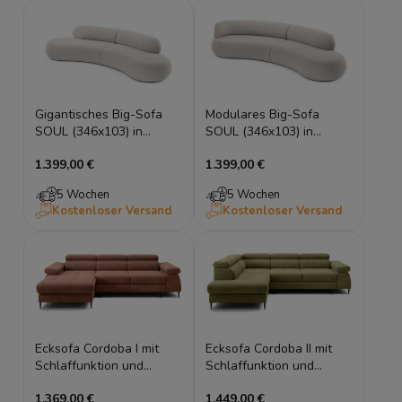
Gigantisches Big-Sofa
Modulares Big-Sofa
SOUL (346x103) in
SOUL (346x103) in
Trend-Bouclé, HR-
Trend-Bouclé, HR-
1.399,00 €
1.399,00 €
Schaum
Schaum
5 Wochen
5 Wochen
Kostenloser Versand
Kostenloser Versand
Ecksofa Cordoba I mit
Ecksofa Cordoba II mit
Schlaffunktion und
Schlaffunktion und
Bettkasten
Bettkasten
1.369,00 €
1.449,00 €