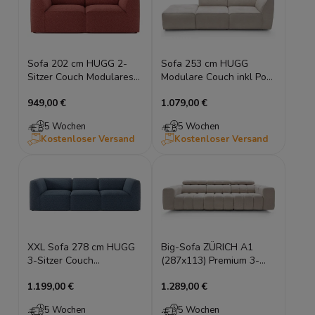
Sofa 202 cm HUGG 2-
Sofa 253 cm HUGG
Sitzer Couch Modulares
Modulare Couch inkl Pouf
Sofa mit Armlehnen
Lounge Sofa offen
949,00 €
1.079,00 €
5 Wochen
5 Wochen
Kostenloser Versand
Kostenloser Versand
XXL Sofa 278 cm HUGG
Big-Sofa ZÜRICH A1
3-Sitzer Couch
(287x113) Premium 3-
Modulares Sofa mit
Sitzer mit verstellbaren
1.199,00 €
1.289,00 €
Armlehnen
Kopfstützen
5 Wochen
5 Wochen