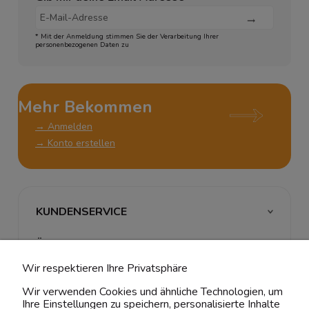
* Mit der Anmeldung stimmen Sie der Verarbeitung Ihrer
personenbezogenen Daten zu
Mehr Bekommen
→ Anmelden
→ Konto erstellen
KUNDENSERVICE
ÜBER UNS & RECHTLICHES
Wir respektieren Ihre Privatsphäre
MEIN ACCOUNT
Wir verwenden Cookies und ähnliche Technologien, um
Ihre Einstellungen zu speichern, personalisierte Inhalte
BELIEBTE KATEGORIEN