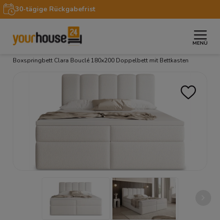
30-tägige Rückgabefrist
MENÜ
»
»
»
»
Startseite
Möbel
Betten
Boxspringbetten
Boxspringbett Clara Bouclé 180x200 Doppelbett mit Bettkasten