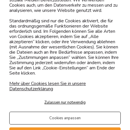
soziale Medien bereitzustellen. Wir verwenden
Cookies auch, um den Datenverkehr zu messen und zu
BELIEBTE KATEGORIEN
analysieren, wie unsere Website genutzt wird.
Standardmäßig sind nur die Cookies aktiviert, die für
das ordnungsgemäße Funktionieren der Website
erforderlich sind. Im Folgenden können Sie alle Arten
Kontaktiere uns!
von Cookies akzeptieren, indem Sie auf „Alle
akzeptieren“ klicken, oder ihre Verwendung ablehnen
0151 12200811
(mit Ausnahme der wesentlichen Cookies). Sie können
die Dateien auch an Ihre Bedürfnisse anpassen, indem
shop@yourhouse24.eu
Sie „Zustimmungen anpassen“ wählen. Sie können Ihre
Zustimmung jederzeit widerrufen oder ändern, indem
Mo. - Fr. 07:00-15:00
Sie auf den Link „Cookie-Einstellungen“ am Ende der
Seite klicken.
Mehr über Cookies lesen Sie in unsere
Datenschutzerklärung
4.6
Basierend auf
373
Bewertungen
von jeher
Zulassen nur notwendig
Folge uns
Cookies anpassen
Transportarten