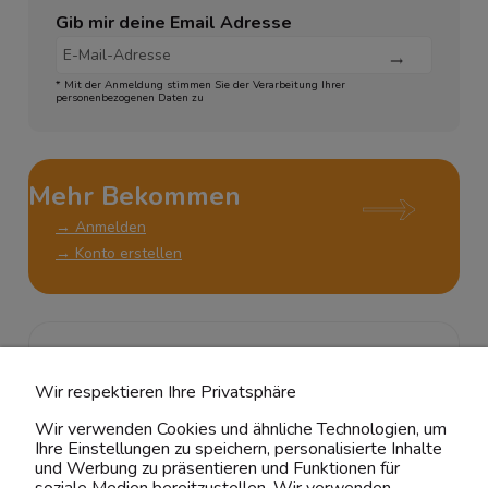
Gib mir deine Email Adresse
* Mit der Anmeldung stimmen Sie der Verarbeitung Ihrer
personenbezogenen Daten zu
Mehr Bekommen
→ Anmelden
→ Konto erstellen
KUNDENSERVICE
Wir respektieren Ihre Privatsphäre
ÜBER UNS & RECHTLICHES
Wir verwenden Cookies und ähnliche Technologien, um
Ihre Einstellungen zu speichern, personalisierte Inhalte
MEIN ACCOUNT
und Werbung zu präsentieren und Funktionen für