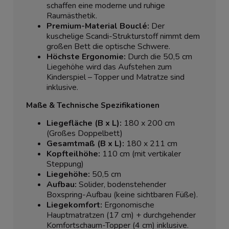
schaffen eine moderne und ruhige
Raumästhetik.
Premium-Material Bouclé:
Der
kuschelige Scandi-Strukturstoff nimmt dem
großen Bett die optische Schwere.
Höchste Ergonomie:
Durch die 50,5 cm
Liegehöhe wird das Aufstehen zum
Kinderspiel – Topper und Matratze sind
inklusive.
Maße & Technische Spezifikationen
Liegefläche (B x L):
180 x 200 cm
(Großes Doppelbett)
Gesamtmaß (B x L):
180 x 211 cm
Kopfteilhöhe:
110 cm (mit vertikaler
Steppung)
Liegehöhe:
50,5 cm
Aufbau:
Solider, bodenstehender
Boxspring-Aufbau (keine sichtbaren Füße).
Liegekomfort:
Ergonomische
Hauptmatratzen (17 cm) + durchgehender
Komfortschaum-Topper (4 cm) inklusive.