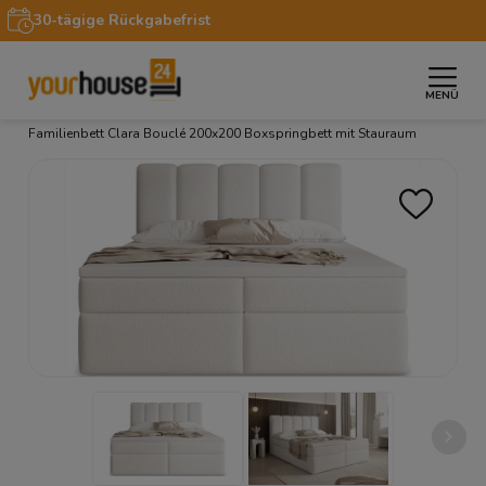
30-tägige Rückgabefrist
MENÜ
»
»
»
»
Startseite
Möbel
Betten
Boxspringbetten
Familienbett Clara Bouclé 200x200 Boxspringbett mit Stauraum