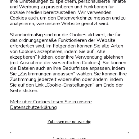
Ihre Einstellungen zu speichern, personalisierte Inhalte
MEIN ACCOUNT
und Werbung zu präsentieren und Funktionen für
soziale Medien bereitzustellen. Wir verwenden
Cookies auch, um den Datenverkehr zu messen und zu
BELIEBTE KATEGORIEN
analysieren, wie unsere Website genutzt wird.
Standardmäßig sind nur die Cookies aktiviert, die für
das ordnungsgemäße Funktionieren der Website
erforderlich sind. Im Folgenden können Sie alle Arten
Kontaktiere uns!
von Cookies akzeptieren, indem Sie auf „Alle
akzeptieren“ klicken, oder ihre Verwendung ablehnen
0151 12200811
(mit Ausnahme der wesentlichen Cookies). Sie können
die Dateien auch an Ihre Bedürfnisse anpassen, indem
shop@yourhouse24.eu
Sie „Zustimmungen anpassen“ wählen. Sie können Ihre
Zustimmung jederzeit widerrufen oder ändern, indem
Mo. - Fr. 07:00-15:00
Sie auf den Link „Cookie-Einstellungen“ am Ende der
Seite klicken.
Mehr über Cookies lesen Sie in unsere
Datenschutzerklärung
4.6
Basierend auf
374
Bewertungen
von jeher
Zulassen nur notwendig
Folge uns
Cookies anpassen