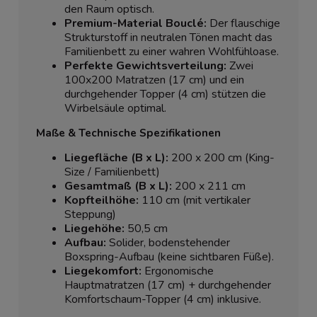
den Raum optisch.
Premium-Material Bouclé:
Der flauschige
Strukturstoff in neutralen Tönen macht das
Familienbett zu einer wahren Wohlfühloase.
Perfekte Gewichtsverteilung:
Zwei
100x200 Matratzen (17 cm) und ein
durchgehender Topper (4 cm) stützen die
Wirbelsäule optimal.
Maße & Technische Spezifikationen
Liegefläche (B x L):
200 x 200 cm (King-
Size / Familienbett)
Gesamtmaß (B x L):
200 x 211 cm
Kopfteilhöhe:
110 cm (mit vertikaler
Steppung)
Liegehöhe:
50,5 cm
Aufbau:
Solider, bodenstehender
Boxspring-Aufbau (keine sichtbaren Füße).
Liegekomfort:
Ergonomische
Hauptmatratzen (17 cm) + durchgehender
Komfortschaum-Topper (4 cm) inklusive.