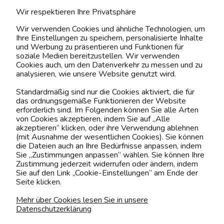
Wir respektieren Ihre Privatsphäre
ÜBER UNS & RECHTLICHES
Wir verwenden Cookies und ähnliche Technologien, um
Ihre Einstellungen zu speichern, personalisierte Inhalte
MEIN ACCOUNT
und Werbung zu präsentieren und Funktionen für
soziale Medien bereitzustellen. Wir verwenden
Cookies auch, um den Datenverkehr zu messen und zu
BELIEBTE KATEGORIEN
analysieren, wie unsere Website genutzt wird.
Standardmäßig sind nur die Cookies aktiviert, die für
das ordnungsgemäße Funktionieren der Website
erforderlich sind. Im Folgenden können Sie alle Arten
Kontaktiere uns!
von Cookies akzeptieren, indem Sie auf „Alle
akzeptieren“ klicken, oder ihre Verwendung ablehnen
0151 12200811
(mit Ausnahme der wesentlichen Cookies). Sie können
die Dateien auch an Ihre Bedürfnisse anpassen, indem
shop@yourhouse24.eu
Sie „Zustimmungen anpassen“ wählen. Sie können Ihre
Zustimmung jederzeit widerrufen oder ändern, indem
Mo. - Fr. 07:00-15:00
Sie auf den Link „Cookie-Einstellungen“ am Ende der
Seite klicken.
Mehr über Cookies lesen Sie in unsere
Datenschutzerklärung
4.6
Basierend auf
375
Bewertungen
von jeher