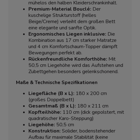
mühelos den halben Kleiderschrankinhalt.
Premium-Material Bouclé:
Der
kuschelige Strukturstoff (helles
Beige/Creme) verleiht dem großen Bett
eine elegante und sanfte Optik.
Ergonomisches Liegen inklusive:
Die
Kombination aus 17 cm starker Matratze
und 4 cm Komfortschaum-Topper dämpft
Bewegungen perfekt ab.
Rückenfreundliche Komforthöhe:
Mit
50,5 cm Liegehöhe wird das Aufstehen und
Zubettgehen besonders gelenkschonend.
Maße & Technische Spezifikationen
Liegefläche (B x L):
180 x 200 cm
(großes Doppelbett)
Gesamtmaß (B x L):
180 x 211 cm
Kopfteilhöhe:
110 cm (dick gepolstert, mit
quadratischer Karo-Steppung)
Liegehöhe:
50,5 cm
Konstruktion:
Solider, bodenstehender
Aufbau für maximale Stabilität (keine