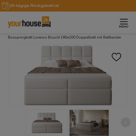
30-tägige Rückgabefrist
MENÜ
»
»
»
»
Startseite
Möbel
Betten
Boxspringbetten
Boxspringbett Lorenzo Bouclé 180x200 Doppelbett mit Bettkasten