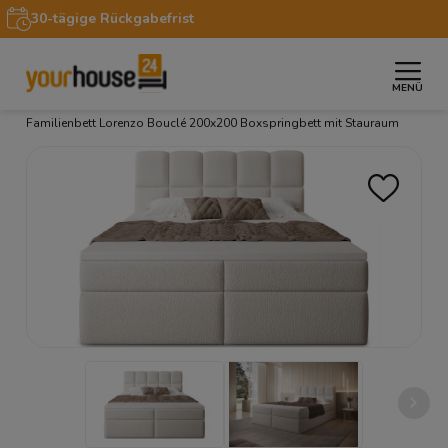
30-tägige Rückgabefrist
MENÜ
»
»
»
»
Startseite
Möbel
Betten
Boxspringbetten
Familienbett Lorenzo Bouclé 200x200 Boxspringbett mit Stauraum