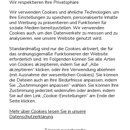
Wir respektieren Ihre Privatsphäre
ÜBER UNS & RECHTLICHES
Wir verwenden Cookies und ähnliche Technologien, um
Ihre Einstellungen zu speichern, personalisierte Inhalte
MEIN ACCOUNT
und Werbung zu präsentieren und Funktionen für
soziale Medien bereitzustellen. Wir verwenden
Cookies auch, um den Datenverkehr zu messen und zu
BELIEBTE KATEGORIEN
analysieren, wie unsere Website genutzt wird.
Standardmäßig sind nur die Cookies aktiviert, die für
das ordnungsgemäße Funktionieren der Website
erforderlich sind. Im Folgenden können Sie alle Arten
Kontaktiere uns!
von Cookies akzeptieren, indem Sie auf „Alle
akzeptieren“ klicken, oder ihre Verwendung ablehnen
0151 12200811
(mit Ausnahme der wesentlichen Cookies). Sie können
die Dateien auch an Ihre Bedürfnisse anpassen, indem
shop@yourhouse24.eu
Sie „Zustimmungen anpassen“ wählen. Sie können Ihre
Zustimmung jederzeit widerrufen oder ändern, indem
Mo. - Fr. 07:00-15:00
Sie auf den Link „Cookie-Einstellungen“ am Ende der
Seite klicken.
Mehr über Cookies lesen Sie in unsere
Datenschutzerklärung
4.6
Basierend auf
373
Bewertungen
von jeher