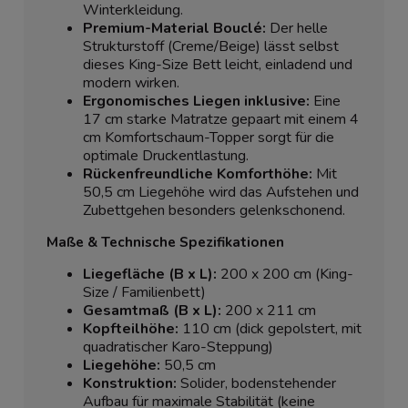
Winterkleidung.
Premium-Material Bouclé:
Der helle
Strukturstoff (Creme/Beige) lässt selbst
dieses King-Size Bett leicht, einladend und
modern wirken.
Ergonomisches Liegen inklusive:
Eine
17 cm starke Matratze gepaart mit einem 4
cm Komfortschaum-Topper sorgt für die
optimale Druckentlastung.
Rückenfreundliche Komforthöhe:
Mit
50,5 cm Liegehöhe wird das Aufstehen und
Zubettgehen besonders gelenkschonend.
Maße & Technische Spezifikationen
Liegefläche (B x L):
200 x 200 cm (King-
Size / Familienbett)
Gesamtmaß (B x L):
200 x 211 cm
Kopfteilhöhe:
110 cm (dick gepolstert, mit
quadratischer Karo-Steppung)
Liegehöhe:
50,5 cm
Konstruktion:
Solider, bodenstehender
Aufbau für maximale Stabilität (keine