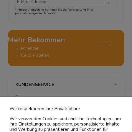
* Mit der Anmeldung stimmen Sie der Verarbeitung Ihrer
personenbezogenen Daten zu
Mehr Bekommen
→ Anmelden
→ Konto erstellen
KUNDENSERVICE
ÜBER UNS & RECHTLICHES
Wir respektieren Ihre Privatsphäre
MEIN ACCOUNT
Wir verwenden Cookies und ähnliche Technologien, um
Ihre Einstellungen zu speichern, personalisierte Inhalte
BELIEBTE KATEGORIEN
und Werbung zu präsentieren und Funktionen für