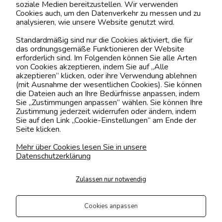
soziale Medien bereitzustellen. Wir verwenden
Cookies auch, um den Datenverkehr zu messen und zu
analysieren, wie unsere Website genutzt wird.
Kontaktiere uns!
Standardmäßig sind nur die Cookies aktiviert, die für
das ordnungsgemäße Funktionieren der Website
0151 12200811
erforderlich sind. Im Folgenden können Sie alle Arten
von Cookies akzeptieren, indem Sie auf „Alle
shop@yourhouse24.eu
akzeptieren“ klicken, oder ihre Verwendung ablehnen
(mit Ausnahme der wesentlichen Cookies). Sie können
Mo. - Fr. 07:00-15:00
die Dateien auch an Ihre Bedürfnisse anpassen, indem
Sie „Zustimmungen anpassen“ wählen. Sie können Ihre
Zustimmung jederzeit widerrufen oder ändern, indem
Sie auf den Link „Cookie-Einstellungen“ am Ende der
Seite klicken.
4.6
Basierend auf
373
Bewertungen
von jeher
Mehr über Cookies lesen Sie in unsere
Datenschutzerklärung
Folge uns
Zulassen nur notwendig
Transportarten
Der Versand erfolgt per
Cookies anpassen
private Spedition
Geprüfte Präsenz