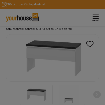
30-tägige Rückgabefrist
MENÜ
»
»
»
Startseite
Möbel
Regale & Schränke
Container
Schuhschrank Schrank SIMPLY SM-03 1K weiß/grau