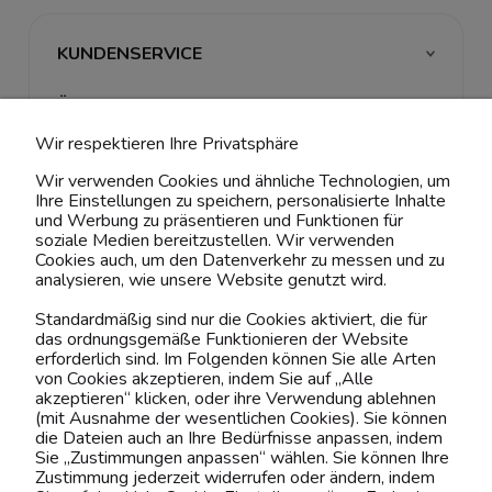
KUNDENSERVICE
ÜBER UNS & RECHTLICHES
Wir respektieren Ihre Privatsphäre
MEIN ACCOUNT
Wir verwenden Cookies und ähnliche Technologien, um
Ihre Einstellungen zu speichern, personalisierte Inhalte
BELIEBTE KATEGORIEN
und Werbung zu präsentieren und Funktionen für
soziale Medien bereitzustellen. Wir verwenden
Cookies auch, um den Datenverkehr zu messen und zu
analysieren, wie unsere Website genutzt wird.
Kontaktiere uns!
Standardmäßig sind nur die Cookies aktiviert, die für
das ordnungsgemäße Funktionieren der Website
0151 12200811
erforderlich sind. Im Folgenden können Sie alle Arten
von Cookies akzeptieren, indem Sie auf „Alle
shop@yourhouse24.eu
akzeptieren“ klicken, oder ihre Verwendung ablehnen
(mit Ausnahme der wesentlichen Cookies). Sie können
Mo. - Fr. 07:00-15:00
die Dateien auch an Ihre Bedürfnisse anpassen, indem
Sie „Zustimmungen anpassen“ wählen. Sie können Ihre
Zustimmung jederzeit widerrufen oder ändern, indem