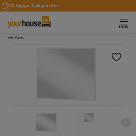
30-tägige Rückgabefrist
MENÜ
»
»
»
Startseite
Möbel
Spiegel
Spiegel SIMPLY SM-04
weiß/grau