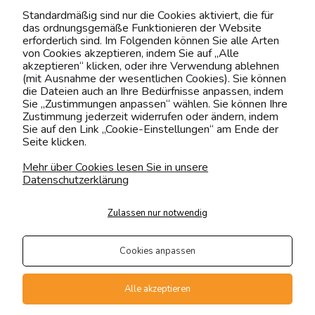
Standardmäßig sind nur die Cookies aktiviert, die für
das ordnungsgemäße Funktionieren der Website
erforderlich sind. Im Folgenden können Sie alle Arten
Kontaktiere uns!
von Cookies akzeptieren, indem Sie auf „Alle
akzeptieren“ klicken, oder ihre Verwendung ablehnen
0151 12200811
(mit Ausnahme der wesentlichen Cookies). Sie können
die Dateien auch an Ihre Bedürfnisse anpassen, indem
shop@yourhouse24.eu
Sie „Zustimmungen anpassen“ wählen. Sie können Ihre
Zustimmung jederzeit widerrufen oder ändern, indem
Mo. - Fr. 07:00-15:00
Sie auf den Link „Cookie-Einstellungen“ am Ende der
Seite klicken.
Mehr über Cookies lesen Sie in unsere
Datenschutzerklärung
4.6
Basierend auf
373
Bewertungen
von jeher
Zulassen nur notwendig
Folge uns
Cookies anpassen
Transportarten
Der Versand erfolgt per
Alle akzeptieren
private Spedition
Geprüfte Präsenz