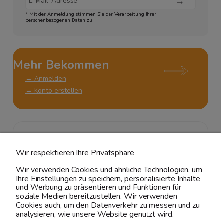
* Mit der Anmeldung stimmen Sie der Verarbeitung Ihrer
personenbezogenen Daten zu
Mehr Bekommen
→ Anmelden
→ Konto erstellen
KUNDENSERVICE
Wir respektieren Ihre Privatsphäre
ÜBER UNS & RECHTLICHES
Wir verwenden Cookies und ähnliche Technologien, um
Ihre Einstellungen zu speichern, personalisierte Inhalte
MEIN ACCOUNT
und Werbung zu präsentieren und Funktionen für
soziale Medien bereitzustellen. Wir verwenden
Cookies auch, um den Datenverkehr zu messen und zu
BELIEBTE KATEGORIEN
analysieren, wie unsere Website genutzt wird.