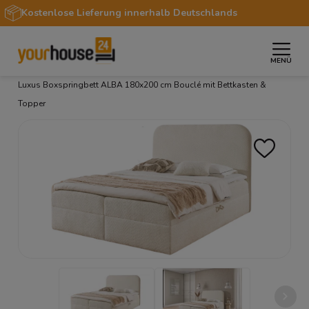
Kostenlose Lieferung innerhalb Deutschlands
MENÜ
»
»
»
»
Startseite
Möbel
Betten
Boxspringbetten
Luxus Boxspringbett ALBA 180x200 cm Bouclé mit Bettkasten &
Topper