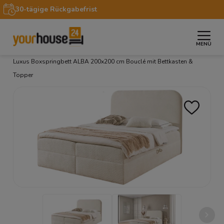
30-tägige Rückgabefrist
MENÜ
»
»
»
»
Startseite
Möbel
Betten
Boxspringbetten
Luxus Boxspringbett ALBA 200x200 cm Bouclé mit Bettkasten &
Topper