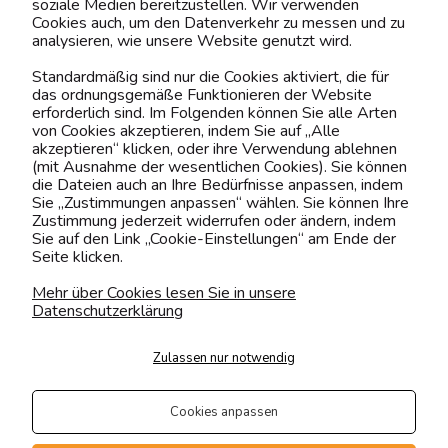
soziale Medien bereitzustellen. Wir verwenden
Cookies auch, um den Datenverkehr zu messen und zu
analysieren, wie unsere Website genutzt wird.
Kontaktiere uns!
Standardmäßig sind nur die Cookies aktiviert, die für
das ordnungsgemäße Funktionieren der Website
0151 12200811
erforderlich sind. Im Folgenden können Sie alle Arten
von Cookies akzeptieren, indem Sie auf „Alle
shop@yourhouse24.eu
akzeptieren“ klicken, oder ihre Verwendung ablehnen
(mit Ausnahme der wesentlichen Cookies). Sie können
Mo. - Fr. 07:00-15:00
die Dateien auch an Ihre Bedürfnisse anpassen, indem
Sie „Zustimmungen anpassen“ wählen. Sie können Ihre
Zustimmung jederzeit widerrufen oder ändern, indem
Sie auf den Link „Cookie-Einstellungen“ am Ende der
Seite klicken.
4.6
Basierend auf
374
Bewertungen
von jeher
Mehr über Cookies lesen Sie in unsere
Datenschutzerklärung
Folge uns
Zulassen nur notwendig
Transportarten
Der Versand erfolgt per
Cookies anpassen
private Spedition
Geprüfte Präsenz