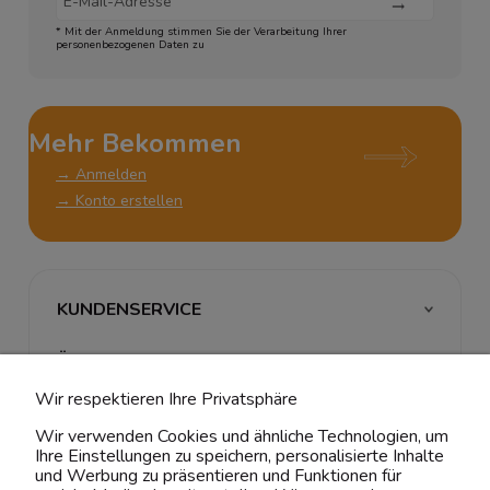
* Mit der Anmeldung stimmen Sie der Verarbeitung Ihrer
personenbezogenen Daten zu
Mehr Bekommen
→ Anmelden
→ Konto erstellen
KUNDENSERVICE
ÜBER UNS & RECHTLICHES
Wir respektieren Ihre Privatsphäre
MEIN ACCOUNT
Wir verwenden Cookies und ähnliche Technologien, um
Ihre Einstellungen zu speichern, personalisierte Inhalte
BELIEBTE KATEGORIEN
und Werbung zu präsentieren und Funktionen für