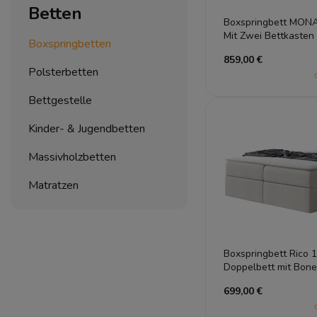
Betten
Boxspringbett MONA
Mit Zwei Bettkasten
Boxspringbetten
859,00 €
Polsterbetten
Bettgestelle
Kinder- & Jugendbetten
Massivholzbetten
Matratzen
Boxspringbett Rico 
Doppelbett mit Bone
699,00 €