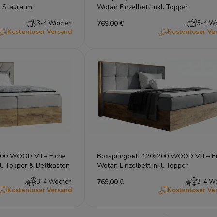
t Stauraum
Wotan Einzelbett inkl. Topper
3-4 Wochen
769,00 €
3-4 W
Kostenloser Versand
Kostenloser Ve
200 WOOD VII – Eiche
Boxspringbett 120x200 WOOD VIII – E
l. Topper & Bettkästen
Wotan Einzelbett inkl. Topper
3-4 Wochen
769,00 €
3-4 W
Kostenloser Versand
Kostenloser Ve