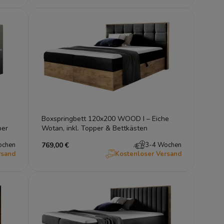
Boxspringbett 120x200 WOOD I – Eiche
per
Wotan, inkl. Topper & Bettkästen
ochen
769,00 €
3-4 Wochen
rsand
Kostenloser Versand