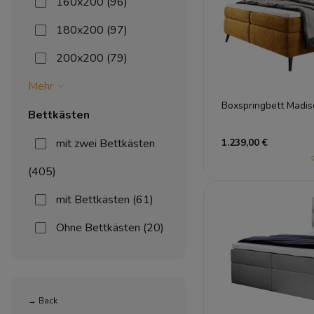
160x200
(96)
180x200
(97)
200x200
(79)
Mehr
Boxspringbett Madi
Bettkästen
1.239,00 €
mit zwei Bettkästen
(405)
mit Bettkästen
(61)
Ohne Bettkästen
(20)
→ Back