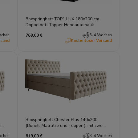
Boxspringbett TOP1 LUX 180x200 cm
Doppelbett Topper Hebeautomatik
ochen
769,00 €
3-4 Wochen
rsand
Kostenloser Versand
Boxspringbett Chester Plus 140x200
i
(Bonell-Matratze und Topperr), mit zwei
Bettkästen für die Bettwäsche
ochen
819,00 €
3-4 Wochen