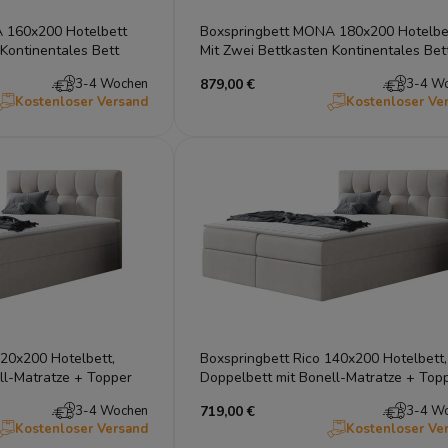
 160x200 Hotelbett
Boxspringbett MONA 180x200 Hotelbe
 Kontinentales Bett
Mit Zwei Bettkasten Kontinentales Bet
3-4 Wochen
879,00 €
3-4 W
Kostenloser Versand
Kostenloser Ve
120x200 Hotelbett,
Boxspringbett Rico 140x200 Hotelbett,
ll-Matratze + Topper
Doppelbett mit Bonell-Matratze + Top
3-4 Wochen
719,00 €
3-4 W
Kostenloser Versand
Kostenloser Ve