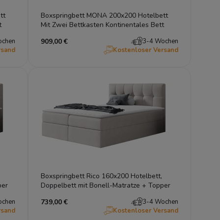
tt
Boxspringbett MONA 200x200 Hotelbett
t
Mit Zwei Bettkasten Kontinentales Bett
ochen
909,00 €
3-4 Wochen
rsand
Kostenloser Versand
Boxspringbett Rico 160x200 Hotelbett,
per
Doppelbett mit Bonell-Matratze + Topper
ochen
739,00 €
3-4 Wochen
rsand
Kostenloser Versand