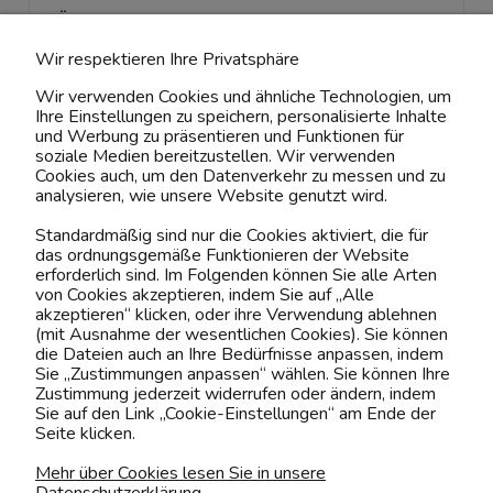
ÜBER UNS & RECHTLICHES
Wir respektieren Ihre Privatsphäre
MEIN ACCOUNT
Wir verwenden Cookies und ähnliche Technologien, um
Ihre Einstellungen zu speichern, personalisierte Inhalte
BELIEBTE KATEGORIEN
und Werbung zu präsentieren und Funktionen für
soziale Medien bereitzustellen. Wir verwenden
Cookies auch, um den Datenverkehr zu messen und zu
analysieren, wie unsere Website genutzt wird.
Kontaktiere uns!
Standardmäßig sind nur die Cookies aktiviert, die für
das ordnungsgemäße Funktionieren der Website
0151 12200811
erforderlich sind. Im Folgenden können Sie alle Arten
von Cookies akzeptieren, indem Sie auf „Alle
shop@yourhouse24.eu
akzeptieren“ klicken, oder ihre Verwendung ablehnen
(mit Ausnahme der wesentlichen Cookies). Sie können
Mo. - Fr. 07:00-15:00
die Dateien auch an Ihre Bedürfnisse anpassen, indem
Sie „Zustimmungen anpassen“ wählen. Sie können Ihre
Zustimmung jederzeit widerrufen oder ändern, indem
Sie auf den Link „Cookie-Einstellungen“ am Ende der
Seite klicken.
4.6
Basierend auf
374
Bewertungen
von jeher
Mehr über Cookies lesen Sie in unsere