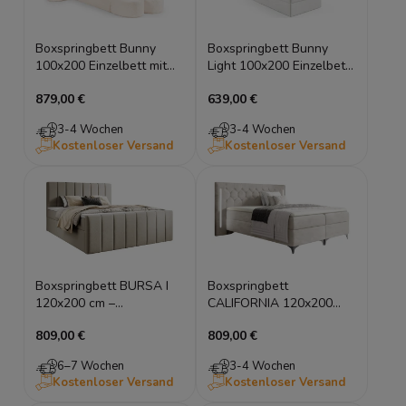
Boxspringbett Bunny
Boxspringbett Bunny
100x200 Einzelbett mit
Light 100x200 Einzelbett
Bettkasten kontinentales
mit Topper und
879,00 €
639,00 €
Bett
Bettkasten kontinentales
Bett
3-4 Wochen
3-4 Wochen
Kostenloser Versand
Kostenloser Versand
Boxspringbett BURSA I
Boxspringbett
120x200 cm –
CALIFORNIA 120x200
Längssteppung &
LED Samt inkl Matratze
809,00 €
809,00 €
Bettkasten
Topper Bettkasten
6–7 Wochen
3-4 Wochen
Kostenloser Versand
Kostenloser Versand