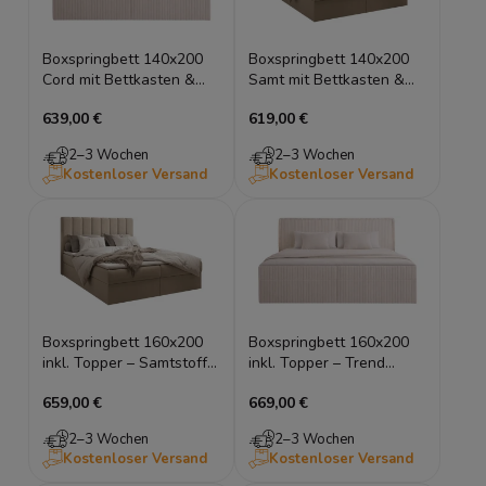
Boxspringbett 140x200
Boxspringbett 140x200
Cord mit Bettkasten &
Samt mit Bettkasten &
Topper COSTA
Topper ISADORA
639,00 €
619,00 €
2–3 Wochen
2–3 Wochen
Kostenloser Versand
Kostenloser Versand
Boxspringbett 160x200
Boxspringbett 160x200
inkl. Topper – Samtstoff
inkl. Topper – Trend
ISADORA
Cordstoff COSTA
659,00 €
669,00 €
2–3 Wochen
2–3 Wochen
Kostenloser Versand
Kostenloser Versand