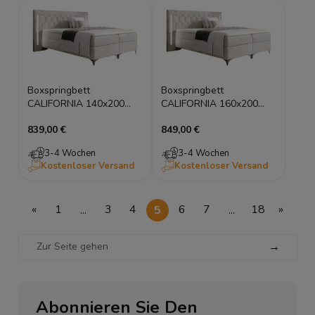
Boxspringbett
Boxspringbett
CALIFORNIA 140x200
CALIFORNIA 160x200
Doppelbett LED Samt
LED Samt Ehebett
839,00 €
849,00 €
Matratze Topper
Topper Bettkästen
3-4 Wochen
3-4 Wochen
Kostenloser Versand
Kostenloser Versand
«
1
...
3
4
5
6
7
...
18
»
→
Abonnieren Sie Den