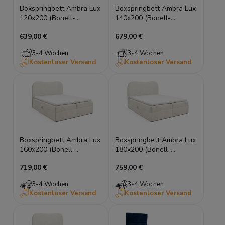
Boxspringbett Ambra Lux
Boxspringbett Ambra Lux
120x200 (Bonell-
140x200 (Bonell-
Matratze und Topperr),
Matratze und Topperr),
639,00 €
679,00 €
mit zwei Bettkästen für
mit zwei Bettkästen für
die Bettwäsche
die Bettwäsche
3-4 Wochen
3-4 Wochen
Kostenloser Versand
Kostenloser Versand
Boxspringbett Ambra Lux
Boxspringbett Ambra Lux
160x200 (Bonell-
180x200 (Bonell-
Matratze und Topperr),
Matratze und Topperr),
719,00 €
759,00 €
mit zwei Bettkästen für
mit zwei Bettkästen für
die Bettwäsche
die Bettwäsche
3-4 Wochen
3-4 Wochen
Kostenloser Versand
Kostenloser Versand