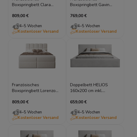
Boxspringbett Clara
Boxspringbett Gavin
Bouclé 140x200 mit
Bouclé 140x200 mit
809,00 €
769,00 €
Bettkasten
Bettkasten
4–5 Wochen
4–5 Wochen
Kostenloser Versand
Kostenloser Versand
Französisches
Doppelbett HELIOS
Boxspringbett Lorenzo
160x200 cm inkl.
Bouclé 140x200 mit
Bettkasten für
809,00 €
659,00 €
Bettkasten
Dachschrägen
4–5 Wochen
4–5 Wochen
Kostenloser Versand
Kostenloser Versand