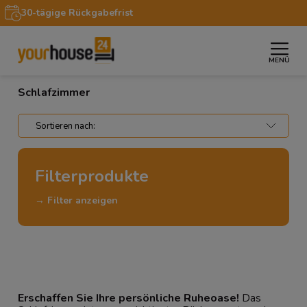
30-tägige Rückgabefrist
MENÜ
»
»
Startseite
Wohnbereiche
Schlafzimmer
Schlafzimmer
Filterprodukte
→ Filter anzeigen
Erschaffen Sie Ihre persönliche Ruheoase!
Das