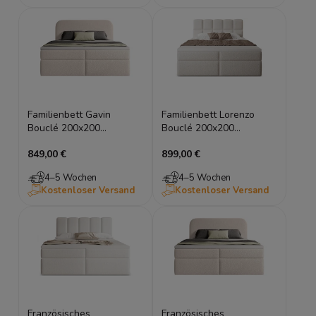
Familienbett Gavin
Familienbett Lorenzo
Bouclé 200x200
Bouclé 200x200
Boxspringbett mit
Boxspringbett mit
849,00 €
899,00 €
Stauraum
Stauraum
4–5 Wochen
4–5 Wochen
Kostenloser Versand
Kostenloser Versand
Französisches
Französisches