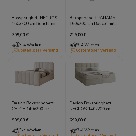
Boxspringbett NEGROS
Boxspringbett PANAMA
160x200 cm Bouclé mit
160x200 cm Bouclé mit
Bettkasten & Topper
Bettkasten & Topper
709,00 €
719,00 €
3-4 Wochen
3-4 Wochen
Kostenloser Versand
Kostenloser Versand
Design Boxspringbett
Design Boxspringbett
CHLOE 140x200 cm
NEGROS 140x200 cm
Bouclé mit Bettkasten &
Bouclé mit Bettkasten &
909,00 €
699,00 €
Topper
Topper
3-4 Wochen
3-4 Wochen
Kostenloser Versand
Kostenloser Versand