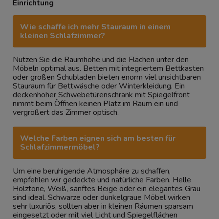
Einrichtung
Wie schaffe ich mehr Stauraum in einem
kleinen Schlafzimmer?
Nutzen Sie die Raumhöhe und die Flächen unter den
Möbeln optimal aus. Betten mit integriertem Bettkasten
oder großen Schubladen bieten enorm viel unsichtbaren
Stauraum für Bettwäsche oder Winterkleidung. Ein
deckenhoher Schwebetürenschrank mit Spiegelfront
nimmt beim Öffnen keinen Platz im Raum ein und
vergrößert das Zimmer optisch.
Welche Farben eignen sich am besten für
Schlafzimmermöbel?
Um eine beruhigende Atmosphäre zu schaffen,
empfehlen wir gedeckte und natürliche Farben. Helle
Holztöne, Weiß, sanftes Beige oder ein elegantes Grau
sind ideal. Schwarze oder dunkelgraue Möbel wirken
sehr luxuriös, sollten aber in kleinen Räumen sparsam
eingesetzt oder mit viel Licht und Spiegelflächen