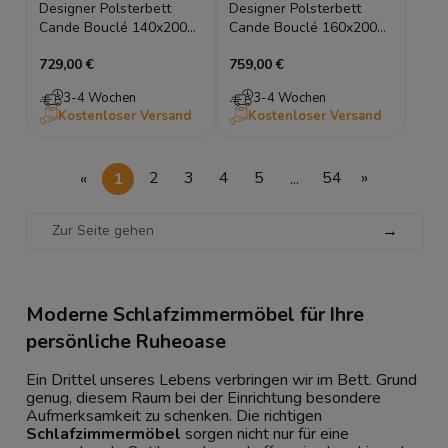
Designer Polsterbett
Designer Polsterbett
Cande Bouclé 140x200
Cande Bouclé 160x200
mit Stauraum
mit Stauraum
729,00 €
759,00 €
3-4 Wochen
3-4 Wochen
Kostenloser Versand
Kostenloser Versand
«
1
2
3
4
5
...
54
»
→
Moderne Schlafzimmermöbel für Ihre
persönliche Ruheoase
Ein Drittel unseres Lebens verbringen wir im Bett. Grund
genug, diesem Raum bei der Einrichtung besondere
Aufmerksamkeit zu schenken. Die richtigen
Schlafzimmermöbel
sorgen nicht nur für eine