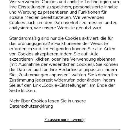
Wir verwenden Cookies und ähnliche Technologien, um
Ihre Einstellungen zu speichern, personalisierte Inhalte
BELIEBTE KATEGORIEN
und Werbung zu präsentieren und Funktionen für
soziale Medien bereitzustellen. Wir verwenden
Cookies auch, um den Datenverkehr zu messen und zu
analysieren, wie unsere Website genutzt wird.
Kontaktiere uns!
Standardmäßig sind nur die Cookies aktiviert, die für
das ordnungsgemäße Funktionieren der Website
0151 12200811
erforderlich sind. Im Folgenden können Sie alle Arten
von Cookies akzeptieren, indem Sie auf „Alle
shop@yourhouse24.eu
akzeptieren“ klicken, oder ihre Verwendung ablehnen
(mit Ausnahme der wesentlichen Cookies). Sie können
Mo. - Fr. 07:00-15:00
die Dateien auch an Ihre Bedürfnisse anpassen, indem
Sie „Zustimmungen anpassen“ wählen. Sie können Ihre
Zustimmung jederzeit widerrufen oder ändern, indem
Sie auf den Link „Cookie-Einstellungen“ am Ende der
Seite klicken.
4.6
Basierend auf
373
Bewertungen
von jeher
Mehr über Cookies lesen Sie in unsere
Datenschutzerklärung
Folge uns
Zulassen nur notwendig
Transportarten