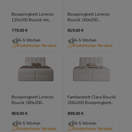
Boxspringbett Lorenzo
Boxspringbett Lorenzo
120x200 Bouclé mit
Bouclé 160x200
Stauraum
Doppelbett mit Stauraum
779,00 €
819,00 €
4–5 Wochen
4–5 Wochen
Kostenloser Versand
Kostenloser Versand
Boxspringbett Lorenzo
Familienbett Clara Bouclé
Bouclé 180x200
200x200 Boxspringbett
Doppelbett mit
mit Stauraum
859,00 €
899,00 €
Bettkasten
4–5 Wochen
4–5 Wochen
Kostenloser Versand
Kostenloser Versand