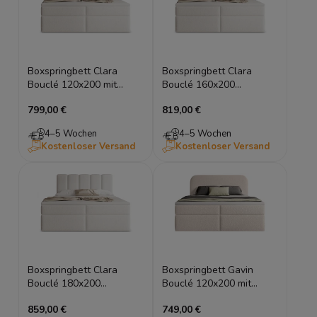
Boxspringbett Clara
Boxspringbett Clara
Bouclé 120x200 mit
Bouclé 160x200
Stauraum
Doppelbett mit Stauraum
799,00 €
819,00 €
4–5 Wochen
4–5 Wochen
Kostenloser Versand
Kostenloser Versand
Boxspringbett Clara
Boxspringbett Gavin
Bouclé 180x200
Bouclé 120x200 mit
Doppelbett mit
Stauraum
859,00 €
749,00 €
Bettkasten