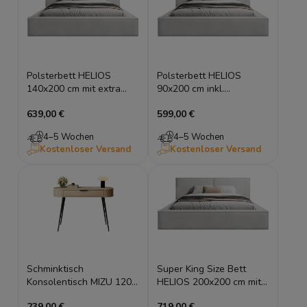
Polsterbett HELIOS
Polsterbett HELIOS
140x200 cm mit extra
90x200 cm inkl.
breitem Kopfteil &
Bettkasten für
639,00 €
599,00 €
Bettkasten
Dachschrägen
4–5 Wochen
4–5 Wochen
Kostenloser Versand
Kostenloser Versand
Schminktisch
Super King Size Bett
Konsolentisch MIZU 120
HELIOS 200x200 cm mit
cm Cremona Eiche,
XXL Stauraum & Hotel-
239,00 €
719,00 €