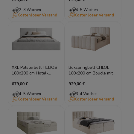
Lamellen, mit Schublade
Look
2–3 Wochen
4–5 Wochen
Kostenloser Versand
Kostenloser Versand
XXL Polsterbett HELIOS
Boxspringbett CHLOE
180x200 cm Hotel-
160x200 cm Bouclé mit
Design mit Stauraum
Bettkasten & Topper
679,00 €
929,00 €
4–5 Wochen
3-4 Wochen
Kostenloser Versand
Kostenloser Versand