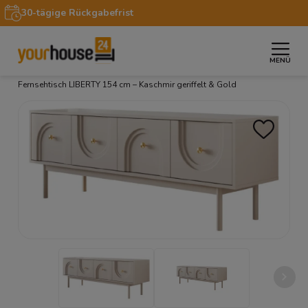
30-tägige Rückgabefrist
MENÜ
»
»
»
Startseite
Möbel
TV-Schränke
TV Lowboard
Fernsehtisch LIBERTY 154 cm – Kaschmir geriffelt & Gold