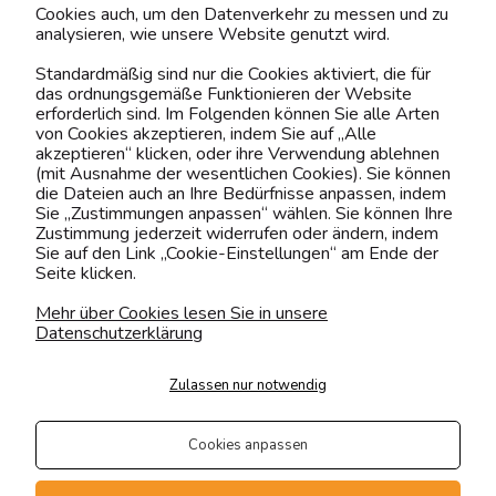
Cookies auch, um den Datenverkehr zu messen und zu
analysieren, wie unsere Website genutzt wird.
Kontaktiere uns!
Standardmäßig sind nur die Cookies aktiviert, die für
das ordnungsgemäße Funktionieren der Website
0151 12200811
erforderlich sind. Im Folgenden können Sie alle Arten
von Cookies akzeptieren, indem Sie auf „Alle
shop@yourhouse24.eu
akzeptieren“ klicken, oder ihre Verwendung ablehnen
(mit Ausnahme der wesentlichen Cookies). Sie können
Mo. - Fr. 07:00-15:00
die Dateien auch an Ihre Bedürfnisse anpassen, indem
Sie „Zustimmungen anpassen“ wählen. Sie können Ihre
Zustimmung jederzeit widerrufen oder ändern, indem
Sie auf den Link „Cookie-Einstellungen“ am Ende der
Seite klicken.
4.6
Basierend auf
373
Bewertungen
von jeher
Mehr über Cookies lesen Sie in unsere
Datenschutzerklärung
Folge uns
Zulassen nur notwendig
Transportarten
Der Versand erfolgt per
Cookies anpassen
private Spedition
Geprüfte Präsenz