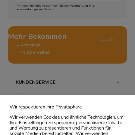
* Mit der Anmeldung stimmen Sie der Verarbeitung Ihrer
personenbezogenen Daten zu
Mehr Bekommen
→ Anmelden
→ Konto erstellen
KUNDENSERVICE
ÜBER UNS & RECHTLICHES
Wir respektieren Ihre Privatsphäre
MEIN ACCOUNT
Wir verwenden Cookies und ähnliche Technologien, um
Ihre Einstellungen zu speichern, personalisierte Inhalte
BELIEBTE KATEGORIEN
und Werbung zu präsentieren und Funktionen für
soziale Medien bereitzustellen. Wir verwenden