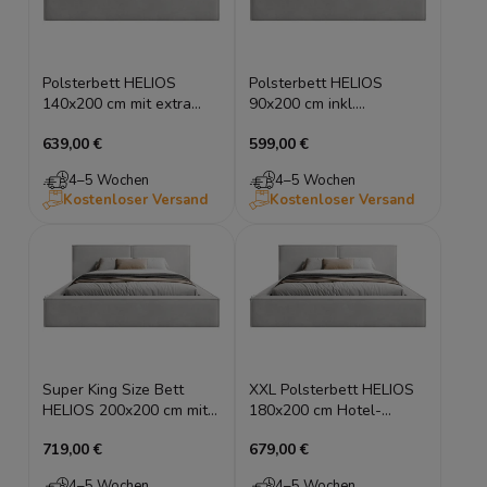
Polsterbett HELIOS
Polsterbett HELIOS
140x200 cm mit extra
90x200 cm inkl.
breitem Kopfteil &
Bettkasten für
639,00 €
599,00 €
Bettkasten
Dachschrägen
4–5 Wochen
4–5 Wochen
Kostenloser Versand
Kostenloser Versand
Super King Size Bett
XXL Polsterbett HELIOS
HELIOS 200x200 cm mit
180x200 cm Hotel-
XXL Stauraum & Hotel-
Design mit Stauraum
719,00 €
679,00 €
Look
4–5 Wochen
4–5 Wochen