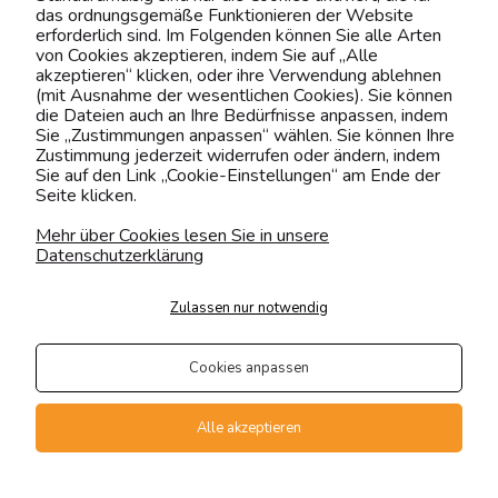
das ordnungsgemäße Funktionieren der Website
0151 12200811
erforderlich sind. Im Folgenden können Sie alle Arten
von Cookies akzeptieren, indem Sie auf „Alle
shop@yourhouse24.eu
akzeptieren“ klicken, oder ihre Verwendung ablehnen
(mit Ausnahme der wesentlichen Cookies). Sie können
Mo. - Fr. 07:00-15:00
die Dateien auch an Ihre Bedürfnisse anpassen, indem
Sie „Zustimmungen anpassen“ wählen. Sie können Ihre
Zustimmung jederzeit widerrufen oder ändern, indem
Sie auf den Link „Cookie-Einstellungen“ am Ende der
Seite klicken.
4.6
Basierend auf
373
Bewertungen
von jeher
Mehr über Cookies lesen Sie in unsere
Datenschutzerklärung
Folge uns
Zulassen nur notwendig
Transportarten
Der Versand erfolgt per
Cookies anpassen
private Spedition
Geprüfte Präsenz
Alle akzeptieren
Zahlungsmethoden