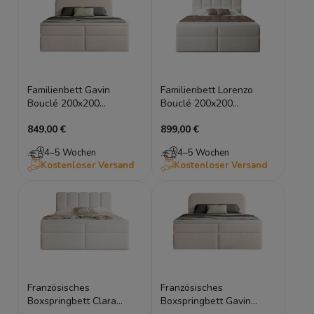
Familienbett Gavin
Familienbett Lorenzo
Bouclé 200x200
Bouclé 200x200
Boxspringbett mit
Boxspringbett mit
849,00 €
899,00 €
Stauraum
Stauraum
4–5 Wochen
4–5 Wochen
Kostenloser Versand
Kostenloser Versand
Französisches
Französisches
Boxspringbett Clara
Boxspringbett Gavin