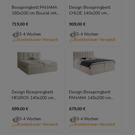
Boxspringbett PANAMA
Design Boxspringbett
160x200 cm Bouclé mit
CHLOE 140x200 cm
Bettkasten & Topper
Bouclé mit Bettkasten &
719,00 €
909,00 €
Topper
3-4 Wochen
3-4 Wochen
Kostenloser Versand
Kostenloser Versand
Design Boxspringbett
Design Boxspringbett
NEGROS 140x200 cm
PANAMA 140x200 cm
Bouclé mit Bettkasten &
Bouclé mit Bettkasten &
699,00 €
679,00 €
Topper
Topper
3-4 Wochen
3-4 Wochen
Kostenloser Versand
Kostenloser Versand