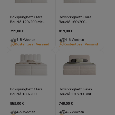
Boxspringbett Clara
Boxspringbett Clara
Bouclé 120x200 mit
Bouclé 160x200
Stauraum
Doppelbett mit Stauraum
799,00 €
819,00 €
4–5 Wochen
4–5 Wochen
Kostenloser Versand
Kostenloser Versand
Boxspringbett Clara
Boxspringbett Gavin
Bouclé 180x200
Bouclé 120x200 mit
Doppelbett mit
Stauraum
859,00 €
749,00 €
Bettkasten
4–5 Wochen
4–5 Wochen