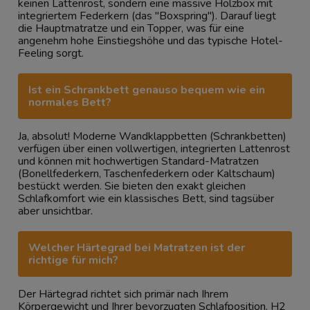
keinen Lattenrost, sondern eine massive Holzbox mit
integriertem Federkern (das "Boxspring"). Darauf liegt
die Hauptmatratze und ein Topper, was für eine
angenehm hohe Einstiegshöhe und das typische Hotel-
Feeling sorgt.
Ist ein Schrankbett genauso bequem wie ein
normales Bett?
Ja, absolut! Moderne Wandklappbetten (Schrankbetten)
verfügen über einen vollwertigen, integrierten Lattenrost
und können mit hochwertigen Standard-Matratzen
(Bonellfederkern, Taschenfederkern oder Kaltschaum)
bestückt werden. Sie bieten den exakt gleichen
Schlafkomfort wie ein klassisches Bett, sind tagsüber
aber unsichtbar.
Welcher Härtegrad bei Matratzen ist der
richtige für mich?
Der Härtegrad richtet sich primär nach Ihrem
Körpergewicht und Ihrer bevorzugten Schlafposition. H2