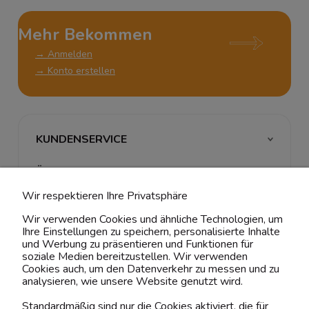
Mehr Bekommen
→ Anmelden
→ Konto erstellen
KUNDENSERVICE
ÜBER UNS & RECHTLICHES
Wir respektieren Ihre Privatsphäre
MEIN ACCOUNT
Wir verwenden Cookies und ähnliche Technologien, um
Ihre Einstellungen zu speichern, personalisierte Inhalte
BELIEBTE KATEGORIEN
und Werbung zu präsentieren und Funktionen für
soziale Medien bereitzustellen. Wir verwenden
Cookies auch, um den Datenverkehr zu messen und zu
analysieren, wie unsere Website genutzt wird.
Kontaktiere uns!
Standardmäßig sind nur die Cookies aktiviert, die für