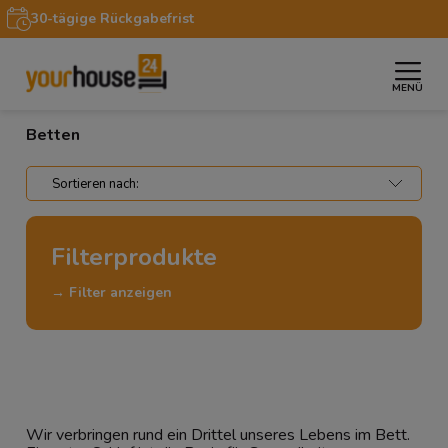
30-tägige Rückgabefrist
MENÜ
»
»
Startseite
Möbel
Betten
Betten
Filterprodukte
→ Filter anzeigen
Wir verbringen rund ein Drittel unseres Lebens im Bett.