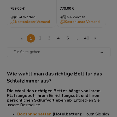
mit Stauraum
mit Stauraum
759,00 €
779,00 €
3-4 Wochen
3-4 Wochen
Kostenloser Versand
Kostenloser Versand
«
1
2
3
4
5
...
40
»
→
Wie wählt man das richtige Bett für das
Schlafzimmer aus?
Die Wahl des richtigen Bettes hängt von Ihrem
Platzangebot, Ihrem Einrichtungsstil und Ihren
persönlichen Schlafvorlieben ab
. Entdecken Sie
unsere Bestseller:
Boxspringbetten
(Hotelbetten):
Holen Sie sich