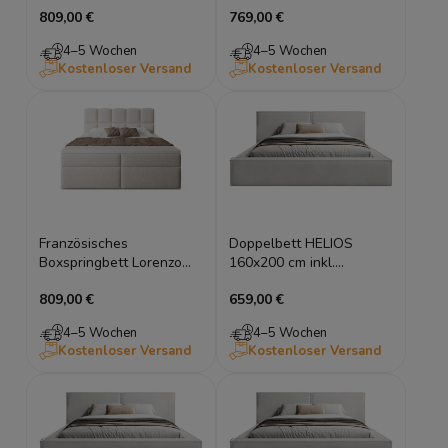
Bouclé 140x200 mit
Bouclé 140x200 mit
809,00 €
769,00 €
Bettkasten
Bettkasten
4–5 Wochen
4–5 Wochen
Kostenloser Versand
Kostenloser Versand
Französisches
Doppelbett HELIOS
Boxspringbett Lorenzo
160x200 cm inkl.
Bouclé 140x200 mit
Bettkasten für
809,00 €
659,00 €
Bettkasten
Dachschrägen
4–5 Wochen
4–5 Wochen
Kostenloser Versand
Kostenloser Versand