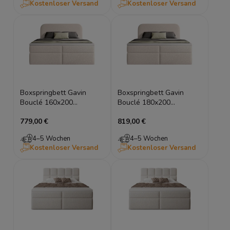
Kostenloser Versand
Kostenloser Versand
Boxspringbett Gavin
Boxspringbett Gavin
Bouclé 160x200
Bouclé 180x200
Doppelbett mit Stauraum
Doppelbett mit
779,00 €
819,00 €
Bettkasten
4–5 Wochen
4–5 Wochen
Kostenloser Versand
Kostenloser Versand