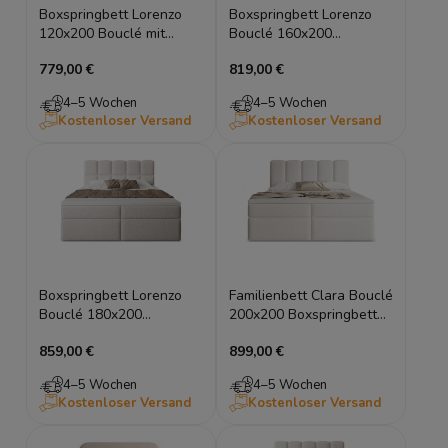
Boxspringbett Lorenzo
Boxspringbett Lorenzo
120x200 Bouclé mit
Bouclé 160x200
Stauraum
Doppelbett mit Stauraum
779,00 €
819,00 €
4–5 Wochen
4–5 Wochen
Kostenloser Versand
Kostenloser Versand
Boxspringbett Lorenzo
Familienbett Clara Bouclé
Bouclé 180x200
200x200 Boxspringbett
Doppelbett mit
mit Stauraum
859,00 €
899,00 €
Bettkasten
4–5 Wochen
4–5 Wochen
Kostenloser Versand
Kostenloser Versand